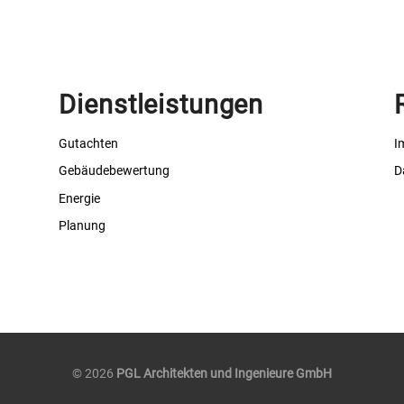
Dienstleistungen
Gutachten
I
Gebäudebewertung
D
Energie
Planung
© 2026
PGL Architekten und Ingenieure GmbH