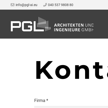
info@pgl-ai.eu
040 537 9808 80
Kont
Firma *