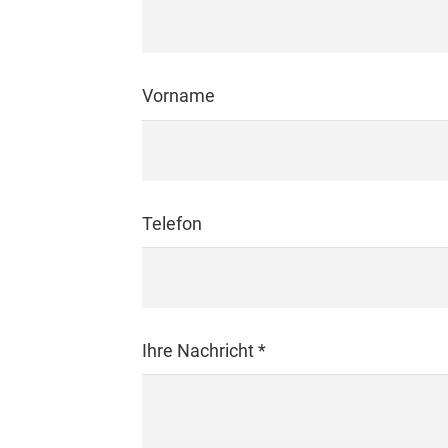
Vorname
Telefon
Please leave this field empty.
Ihre Nachricht *